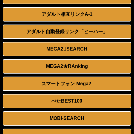
イイトコドリ・桜木美緒が「週プレ」29号で水着グラビアを披露！90センチ豊満バストのむっちりボディが破壊力抜群www
アダルト相互リンクA-1
【追悼】メイショウの馬の思い出を語ってくれ
アダルト自動登録リンク「ヒーハー」
【阪神】森下翔太、後半戦31日間に合うのか…？球宴離脱の「下半身コンディション不良」にファン悲鳴、緊急事態のスタメンはどうなる
東大教授「今は織田信長は天才ではなく凡人だったという説が強いがそれは違うと思う」
MEGA2SEARCH
【必見】日本開催が決定!!!『U23アジアカップ2028』
MEGA2★RAnking
【痴漢】女風呂でマセた男の子に悪戯されて潮まで吹かされた［後編］
スマートフォン-Mega2-
激しく揺れる小さな胸が愛おしくてたまらない
神宮寺水樹ちゃんがTフロント姿で乳首責めをされたりパウダーマッサージからの電マ責めで感じまくる！【OMG！～シン・チャクエロ～/神宮寺水樹】
ぺたBEST100
【矢野あやか】まさに街中で見かける女学生の純朴さ。恥ずかしそうに肌を露わにし、刺激し、感じた体に戸惑いの笑みを浮かべてしまう。まさにピュア。
MOBI-SEARCH
好きな女の子から預かったHDDの中から、とんでもないモノを発見してしまった