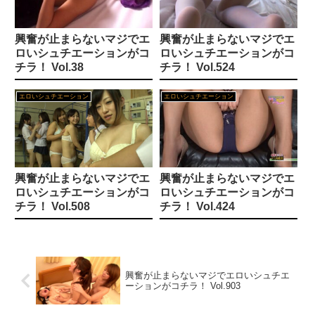
【笹井絢乃】ものすごいクビレを見せる美人ちゃんが、官能の世界を見せてくれます。電マを押し付けられて悶える姿は、グラドルさんなのに大丈夫？と心配になるぐらい。
【ポケモン】×「Jリーグ」コラボ『ポケモンJリーグフェス』開催へ。全国60クラブのパートナーポケモンも発表
【2026年最新】マン毛がエロいAV女優おすすめ22選※マン毛画像有り！
興奮が止まらないマジでエ
興奮が止まらないマジでエ
ロいシュチエーションがコ
ロいシュチエーションがコ
磁気嵐、地球由来のイオンが主導…JAXAの衛星「あらせ」が観測！
【塔野ふうか】くりくりお目々の美人ちゃんが、デビュー作で手マン。アソコをねっとりと指先でほじられ、「んんっ」と甘い声。そして恥じらいのビクン。
チラ！ Vol.38
チラ！ Vol.524
【ドルウェブ】新キャラ確保に「200連天井が標準」という感覚が麻痺してるｗ
エロいシュチエーション
エロいシュチエーション
【ムチムチで恵体！】腹肉がエロいぽっちゃり巨乳AV女優48選
舌を絡ませて、唾液交換して── ちゅっちゅしながらの濃厚エッ画像♪
【水瀬千早】清楚な美人ちゃんが、とめどなく押し寄せる性感に、「いぐっ、いぐっ」と、エロい声を出してしまう過激作。震える声、体、すべてがいやらしい作品です。
【サンリオ パーティランド】Switch向けに10/29発売へ。最大4人で遊べるサンリオの自社パブリッシングゲーム第1弾
【W痴女ニューハーフ】『アレが付いてるってマジかよ！？』婚活イベントでマッチした完璧な美女2人はエロギャルNHだった！
興奮が止まらないマジでエ
興奮が止まらないマジでエ
海外「日本よ、お前がナンバーワンだ」 熊本地震直後の日本の対応のスピードに世界が衝撃
ロいシュチエーションがコ
ロいシュチエーションがコ
＜ニューハーフ緊縛調教＞『もう尻穴でしかイケないんだろｗ』縛るたびに感度のあがるマゾ体質・過激なアナル調教でメス奴隷化
チラ！ Vol.508
チラ！ Vol.424
【画像】顔100点、体30点の女ｗｗｗ
【男の娘】『首絞めたり…とにかくグチャグチャにしてほしい♥』陰キャ♂から激カワな地雷系メンヘラ女装子に変身してマゾ覚醒！
韓国人「現在、日本人が苦々しい気持ちで韓国を見ている理由がこちら…」→「相当悔しがってるだろうな…（ﾌﾞﾙﾌﾞﾙ」＝韓国の反応
【マゾ旦那×SM調教】『尿道からお仕置きして上げる♥』SMクラブでの浮気を繰り返す旦那を強制女装させ、メイド姿で調教！
興奮が止まらないマジでエロいシュチエ
【衝撃】熊本地震と台湾地震、避難所の格差とは
ーションがコチラ！ Vol.903
【ニューハーフ×個人撮影】女より綺麗で可愛く神スタイル！しかもエロくてペニクリびんびん！最高のアナル中出し肉便器♥