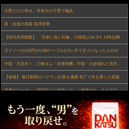
大変だけど幸せ。等身大の子育て物語。
真・友達の母親 長澤史華
【韓日共同調査】 「日本に良い印象」の韓国人54.3％ 13年以降で最高に 日本人の韓国好感度は35.3％
ダイソーの220円のUSBケーブルが3ヶ月でダメになったんやが
中国「大洪水！」三峡ダム「決壊危機」中国「土砂崩れと洪水被害の対策強化！」中国政府「三峡ダム周辺を重点強化」中国ダム「決壊」中国「現場封鎖！（空撮削除」→
【速報】 毎日新聞のベテラン記者を逮捕 包丁で夫を脅した容疑
屈辱のプーチン、習近平に「値切られ」「無視され」まるで主従関係…ロシアが中国の属国になりつつある！
【動画】 野菜売りのおじさんにドローンを特攻させるおそロシア。
【イギリス】 駐車場で女同士の乱闘騒ぎが勃発