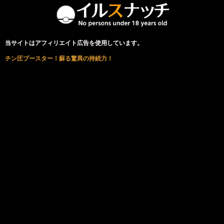
当サイトはアフィリエイト広告を使用しています。
チン圧ブースター！蘇る驚異の持続力！