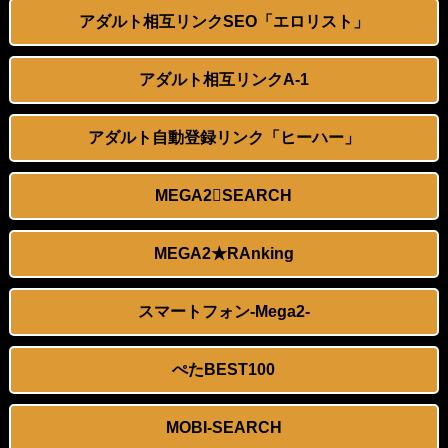
アダルト相互リンクSEO「エロリスト」
『青ブタ』完結前に聖地・藤沢で大型フェス！スタンプラリー＆言葉展、オールナイト上映で夏の大巡礼
『ざつ旅』作者描き下ろし“ざつ地図”が登場！聖地・宮津＆天橋立を巡る公式マップが7月18日より配布開始
アダルト相互リンクA-1
【二次エロ】汗ばみ女子の健康的な魅力ある画像まとめｗ
アダルト自動登録リンク「ヒーハー」
【二次エロ】新田美波のドスケベファンサービス♥
MEGA2SEARCH
【エロ漫画】JKさん「もうムリなんっ…あ”…だけどッ！♥」文芸部後輩に懇願されセッ●スの練習台に【先輩！ 俺とエッチの練習してください！】
MEGA2★RAnking
【画像】俺の性癖を理解できる奴いる？
井手美希、写真集がエロい！ヌード期待の元フジコーズ、おっぱい最高！！
スマートフォン-Mega2-
愛嬌たっぷりぴちぴちJDとちゃいちゃアウトドアデート…透き通る純白スレンダーボディを大堪能！
ぺたBEST100
【二次エロ】電車でスケベなことされちゃう女の子たちのエロ画像
MOBI-SEARCH
【朗報】本田望結さん、横乳を投稿wwwwwwwwwwwwwwwwwwwwwwwwww