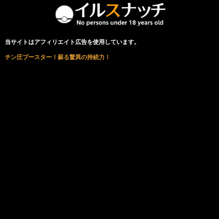
当サイトはアフィリエイト広告を使用しています。
チン圧ブースター！蘇る驚異の持続力！