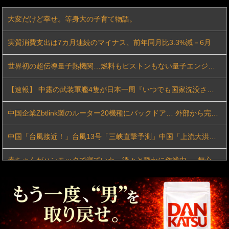
大変だけど幸せ。等身大の子育て物語。
実質消費支出は7カ月連続のマイナス、前年同月比3.3%減－6月
世界初の超伝導量子熱機関…燃料もピストンもない量子エンジンが回った！
【速報】 中露の武装軍艦4隻が日本一周『いつでも国家沈没させられるぞ』
中国企業Zbtlink製のルーター20機種にバックドア… 外部から完全制御のおそれ
中国「台風接近！」台風13号「三峡直撃予測」中国「上流大洪水！（三峡上流」中国都市「8/5の映像（動画」三峡ダム「緊急放流（決壊危機」中国「下流大水害（震え声」→
赤ちゃんがハンモックで寝ていた。淡々と静かに作業中 → 無心な労働者の顔はこちらです…
【閲覧注意】 メキシコの街中で生配信した結果…麻薬カルテルがやって来て、たった3秒で…（動画あり）
【動画】 高速道路を走行中の車からリアガラスが飛んでくる事故(゜o゜)