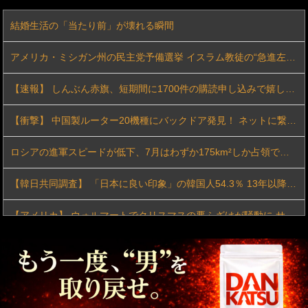
結婚生活の「当たり前」が壊れる瞬間
アメリカ・ミシガン州の民主党予備選挙 イスラム教徒の“急進左派”候補が勝利確実に⋯トランプ氏は批判
【速報】 しんぶん赤旗、短期間に1700件の購読申し込みで嬉し泣き→「うそでーす」虚偽申し込みと判明→ 共産党が刑事告訴「厳重な処罰を求める」
【衝撃】 中国製ルーター20機種にバックドア発見！ ネットに繋ぐだけで35秒ごとに中国のサーバーと通信
ロシアの進軍スピードが低下、7月はわずか175km²しか占領できず！
【韓日共同調査】 「日本に良い印象」の韓国人54.3％ 13年以降で最高に 日本人の韓国好感度は35.3％
【アメリカ】 ウォルマートでクリスマスの悪ふざけが騒動に サンタ姿のTikTokerに客が激怒
【動画】 ウクライナのダンサーの驚くべき超絶足技ダンスが凄すぎるｗ！！
若いママが顔を洗っていた。何事も見て覚えるんだよ → 目の前にいる子はこうします…