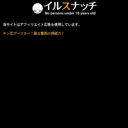
当サイトはアフィリエイト広告を使用しています。
チン圧ブースター！蘇る驚異の持続力！