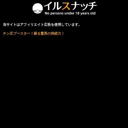
当サイトはアフィリエイト広告を使用しています。
チン圧ブースター！蘇る驚異の持続力！