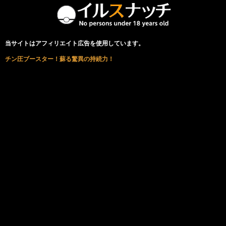
当サイトはアフィリエイト広告を使用しています。
チン圧ブースター！蘇る驚異の持続力！