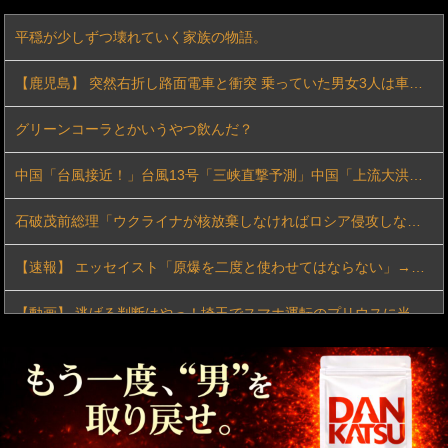
平穏が少しずつ壊れていく家族の物語。
【鹿児島】 突然右折し路面電車と衝突 乗っていた男女3人は車を放置しダッシュで逃走中
グリーンコーラとかいうやつ飲んだ？
中国「台風接近！」台風13号「三峡直撃予測」中国「上流大洪水！（三峡上流」中国都市「8/5の映像（動画」三峡ダム「緊急放流（決壊危機」中国「下流大水害（震え声」→
石破茂前総理「ウクライナが核放棄しなければロシア侵攻しなかった」！
【速報】 エッセイスト「原爆を二度と使わせてはならない」→リプ「もちろん中国の核も非難する？」→即ブロック
【動画】 逃げる判断はやっ！埼玉でスマホ運転のプリウスに当て逃げされる車載。
【韓国】５０代の男、マスクの着用を要求した乗客に暴行
【動画】 看護師の男性に男が殴りかかるが…看護師が柔術使いだった