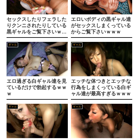
大人の世界を学習させて解らせた ／ さぎり
老夫婦が引退して手放す「国道沿いのドライブイン」は良物件だそうな
セックスしたりフェラした
エロいボディの黒ギャル達
ノーモザイク連続絶頂アナル見せオナニー 堀内未果子
りクンニされたりしている
がセックスしまくっている
【エンタメ】山本舞香、Hiroとの第1子出産が発覚したんやが
黒ギャルをご覧下さいｗｗ
からご覧下さいｗｗｗ
理詰め洗脳NTR。 授業中のリモバイ公開処刑と狂気の逆流中出しループの精液ダダ漏れ肉便器 ※胸糞注意 東條なつ
ｗ
映画「ちいかわ」興収50億円突破、化け物コンテンツすぎるやろ
ギャル
ギャル
【AIリマスター】レズ病棟 8
夏休みのしかも土曜日なのに制服着てる高校生どもっていったいなんなの？
外国人の陽キャっていつもこんなにエロい事をやっているんでしょうかｗｗｗ
【動画】配達員さん、路上でボコボコにされるwwwwww
ノーモザイク連続絶頂アナル見せオナニー 柊木楓
エロ過ぎる白ギャル達を見
エッチな体つきとエッチな
「ラッコ」より売れそうな車の名前
ているだけで勃起するｗｗ
行為をしまくっている白ギ
悔しい…でも…感じちゃう！
ｗ
ャル達が最高すぎるｗｗｗ
人生で初めて買った車
【山岸十和子】初撮り人妻ドキュメント
ギャル
ギャル
★川口けいと
水着美女モデルのハミ毛が抜けるｗｗｗｗｗｗ
《エロ動画×素人･人妻》街頭ナンパした四十九歳の素人人妻をロケ車に連れ込み旦那とレス解消中出し
闇夜に紛れてセックスしまくっているカップルがエロ過ぎるｗｗｗ