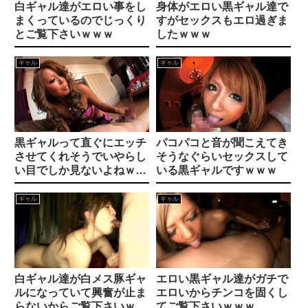
白ギャル達がエロい事をし
身体がエロい黒ギャル達で
【工ロ注意】黒髪ロングヘアー美少女の初々しいセッ〇スが抜けるｗｗｗｗｗｗｗｗｗｗｗ
まくっているのでじっくり
すがセックスもエロ過ぎま
優しい夫と平和に暮らすあゆみ
とご覧下さいｗｗｗ
したｗｗｗ
多田成美アナ、ポロシャツおっぱいからピンク色ブラ見え過ぎ最高！
美乳や色素の綺麗なマ○コが敏感な若妻ももかさん
ギャル
ギャル
長身ボーイッシュ幼馴染との練習セックスは最高に気持ちいい 前編
【星川麻美・葉月美希・倉本紗季・矢野綾子・青野若葉】隣の旦那が出掛けたら、留守宅の若妻を可愛がってあげる
矢部寿恵 絶対に僕から視線を外さない貧乳美人ママの愛欲セックス
【・市井結夏・雅子りな・ひかり唯】乳首開発痴●
【衝撃】みんなで大家さん、ガチで『深刻な状態』になってしまう・・・・
黒ギャルって直ぐにエッチ
パコパコと音が聞こえてき
【白百合のぞみ・近澤まゆみ・さとう遥希・木島るみ・沢木レナ・広末希未・小嶋ジュンナ】ケモノたちの宴
させてくれそうでいやらし
そうなぐらいセックスして
【同人】 生霊化した新社会人1年目の美人痴女OLが嫌いな上司を乳首責めで仕返しする！
い目でしか見ないよねｗｗ
いる黒ギャルですｗｗｗ
【鈴野はなび】やわやわなお乳を震わせる美人ちゃんが、先生から受ける卑猥なマッサージ。くるくると、ビキニの上で指を動かされると、ついエッチな声が漏れてしまいます。そして、ビクンと小さな痙攣が、乙女の体に訪れるのです。
ｗ
温泉旅館の巨乳若女将と逆夜這い！極上おもてなしフェラを堪能
ギャル
ギャル
【宮田唯以】ショートカットで一見ボーイッシュ。しかし、お体はしっかりと女の子。ローションたっぷりの手マンでは、ぐしょぐしょとアソコを擦られ、泣き顔でビクン。イカされっぷりもカワイイ子。
最強ビジュOLさん、出張先で死ぬほど嫌いな中年上司と相部屋… でも過激セクハラにまさかの快楽堕ちしちゃう！ 瀬戸環奈
【宮河サチ】95cmのバストが弾む・動く。エロマッサージで刺激された体は、つややかに輝き、エロい吐息が発散されます。お盆はこれで決まりですね。
〖TXXX〗ガード緩めのスレンダー美尻ギャルを部屋に連れ込んでSEXするエロ動画がこちら
【笹井絢乃】ものすごいクビレを見せる美人ちゃんが、官能の世界を見せてくれます。電マを押し付けられて悶える姿は、グラドルさんなのに大丈夫？と心配になるぐらい。
白ギャル達が白メス豚ギャ
エロい黒ギャル達がガチで
【盗撮動画】永久保存版。激カワ金髪娘の乳首がほぼずっと見えっぱなしお宝映像
ルになっていて興奮が止ま
エロいからチンコを固くし
【2026年最新】マン毛がエロいAV女優おすすめ22選※マン毛画像有り！
らないからご覧下さいｗｗ
てご覧下さいｗｗｗ