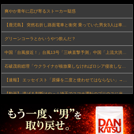
爽やか青年に忍び寄るストーカー疑惑
【鹿児島】 突然右折し路面電車と衝突 乗っていた男女3人は車を放置しダッシュで逃走中
グリーンコーラとかいうやつ飲んだ？
中国「台風接近！」台風13号「三峡直撃予測」中国「上流大洪水！（三峡上流」中国都市「8/5の映像（動画」三峡ダム「緊急放流（決壊危機」中国「下流大水害（震え声」→
石破茂前総理「ウクライナが核放棄しなければロシア侵攻しなかった」！
【速報】 エッセイスト「原爆を二度と使わせてはならない」→リプ「もちろん中国の核も非難する？」→即ブロック
【動画】 逃げる判断はやっ！埼玉でスマホ運転のプリウスに当て逃げされる車載。
【韓国】５０代の男、マスクの着用を要求した乗客に暴行
【動画】 看護師の男性に男が殴りかかるが…看護師が柔術使いだった