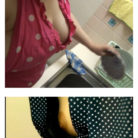
【速報】 専門家「イオンモール熊本の爆心地に”こんなもの”があったんだけど…」
隣家のエアコン室外機バトル、ついに限界突破www
【速報】 長瀬智也、ようやく気づくｗｗｗｗｗｗｗｗ
FC2PPVおわる
【画像】 『とある魔術の禁書目録』、最新刊でヒロイン戦争決着ｗｗｗｗｗ
【熊本地震】ヒカキン、『神対応』キタァアアアアーーーーーーー！！
海外「ディズニーがゴミのようだ！」日本がアニメ化した米人気SF作品に絶賛の声が殺到中
まるっと！有岡みう8時間2枚組
【画像】 車中泊女子、盗撮されるｗｗｗ
広島平和記念式典パヨク「中国人民と連帯して戦おー！悪政高市を打倒するぞー！」
【公示】 DeNA、ビドが1軍登録、マルセリーノは登録抹消されず
女の躾方 牝豚に罰を与えたくないですか？【SM動画】
【悲報】 「ゴールド免許です」←運が良かっただけかペーパードライバーという事実ｗｗｗ
【黒島玲衣】《エロ動画×人妻･寝取り》義父チポの五センチ挿入だけで相性が良すぎると知った私は子宮恋愛に夢中になりもっと奥をねだる
【画像】 靴屋の女子店員さん、お尻の割れ目ががっつり出てしまうｗｗｗｗｗｗｗ
スレンダーなギャルが下着姿でヨガをしていてムラムラしちゃうｗｗｗ
【衝撃映像】 ロシア♂達がウクライナ美少女を拷問する動画、ここに来て話題になってしまう
スレンダーなギャルが下着姿でヨガをしていてムラムラしちゃうｗｗｗ