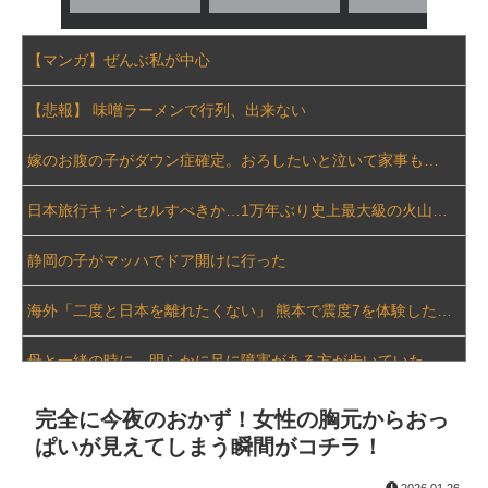
窓に座ってオナ○ーしているギャルがイって満足したようだｗｗｗ
【マンガ】ぜんぶ私が中心
【画像】 ババア（43）シングルマザーの爆乳がこちらｗｗｗｗｗｗｗｗ
【悲報】 味噌ラーメンで行列、出来ない
【悲報】独身税ってどうして批判されるんや？・・・・・・・・・
嫁のお腹の子がダウン症確定。おろしたいと泣いて家事もまともにしない。命を粗末にするなと叱ったら「なら貴方が会社辞めて専業主夫になって全部面倒見て。誓約書書いて」
無職転生の重婚の話がキモイってまた盛り上がってる
日本旅行キャンセルすべきか…1万年ぶり史上最大級の火山の兆し＝韓国の反応
【悲報】渡邊渚さん「キスしろ」というヤジからパニックに・・・・・・・・・
静岡の子がマッハでドア開けに行った
【エロ同人】巨乳OLと彼女の上司が教えるフェラとパイズリの濃密中出し夜のオフィス事情！！
海外「二度と日本を離れたくない」 熊本で震度7を体験したドイツ人が語る日本の強さに感動の声
【画像】マクドナルド、明日から発売のポケモンハッピーセットに個数制限を設けるｗｗｗ
母と一緒の時に、明らかに足に障害がある方が歩いていた。母「なんであんな歩き方なの？ふざけてるの？」
彼女の家で恐怖の手帳を発見してしまった、、、、
韓国代表、コートジボワールに0対4で完敗＝韓国の反応
完全に今夜のおかず！女性の胸元からおっ
めるる似のA●女優 前田美波、妹と勘違いされるｗｗｗ
ぱいが見えてしまう瞬間がコチラ！
中国人「一番悪いと思う国は？」→1位中国ｗ 何で中国は日本が悪いと思ってるの？
【閲覧注意】 お願いだからフェイクであってほしいこの女児の動画、本物だった…
2026.01.26