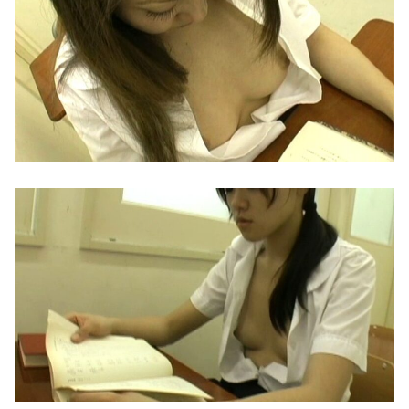
【速報】 農家、キレる「高市総理には愛想尽かした今年でやめるぞ」コメ売値は生産原価の半分以下、肥料代や燃料代は高騰
【閲覧注意・動画】大阪で警察に射殺された男の動画、エグい 撃たれてから叫びながら苦しみもがいて死ぬ
『I"s〈アイズ〉』の桂正和さん、とんでもなくエ●チなパンツを描く。これもう芸術だろ
【ブルーアーカイブ】イオリ「イッちゃう、先生ぇ…♡」水着SEXの快楽イキ顔が可愛すぎる！【AIイラスト30枚】
韓国人「日本には韓国みたいなドラッグストアがないので韓国が羨ましくて羨ましくて仕方がないんだそうです」
【悲報】石川澪、引退説浮上にXで反応してしまう...
衝撃復活した美熟女A●女優・椎名ゆな(39)、ママ味のある熟女ボディをノーモザイクで披露するｗｗ
【画像】パンツが見れる最新アニメwww
大谷翔平くん、ホームラン王まで7本差ｗｗｗｗｗｗｗｗｗｗ
ヤリマン大学生の講義後の過ごし方がこちらです
ドラッグストア勤務中。カード払いの商品を現金で返金してほしいと言い張る女性客。断っても引き下がらず、その後まさかの展開に…
寄生NTR。最低クズヤリチン兄貴が家にきてから…毎日毎日ボクのGカップ婚約者を密かに強●種付け調教。不貞SEXの快楽に堕ちていきました… 千咲ちな
【画像】 日テレ 後呂有紗アナの仰向けの胸がエ●チすぎる
アメリカ人、10人に1人が毎日ピザを食べてる模様ｗｗｗ
【動画】 経験の少なそうな地味巨乳♀、いきなり同人AVで生挿入セッ○スしてしまう。 日本終わりすぎだろ・・・
【動画】集められた中国美女、めちゃくちゃ可愛い♡♡♡♡♡♡♡♡
【画像】 JK「パンツ見ないでください！」⇒ｗｗ
【木下凛々子】単身参加したキャンプイベントで町内会のゲス親父たちに泥酔させられてレイプNTRの餌食になった美人妻
【悲報】 学生なのに月1億稼いでたキャバ嬢、配信中に首吊って亡くなる
一つ屋根の下の性交 森美希 夫のバック尻射編