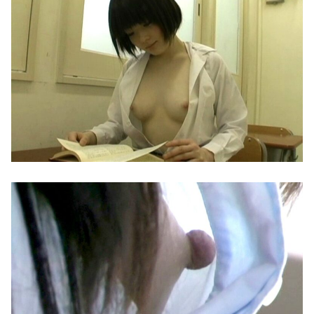
内田梨瑚受刑者「社会に戻りたいです」
七咲逢と援交生ハメ交渉♥️????♥️????♥️
【衝撃】藤原紀香＆ののかちゃん、異色のコンビで「まんが日本昔ばなし」を舞台化してしまう
ストーカーに狙われた女子高生が悲惨…絶対に避けられない中出しレ●プGIF画像
年末年始の休暇が31日から3日までしかない社畜w
同窓会帰りに既婚チ〇ポつまみ食いする一般人みさき(27)
姉ちゃんの下着でオナニーしていたら
【動画】 グラドルのエ●チは凄い！極上のお●ぱいに綺麗な体の無防備な姿はエ□ぃ！
56歳男、17歳少女に5千円払ってハメ撮り→少女が関係を絶とうとすると「学校に言うぞ」と脅してまたSEX
英国人「獲得してくれ」上田綺世、ブライトン移籍が浮上！三笘薫との日本代表ホットライン実現!?現地サポ大興奮！「勘弁してくれ」と危惧される懸念点とは!?【海外の反応】
【エロ漫画】姉ちゃんの友達はいつも気さくに絡んでくるが今日は距離も近くてめっちゃ体を触ってくる
【日向坂46】 公式からの注意喚起、ヤフートップに掲載される
混浴露天風呂の女性客見て甥っ子がフル勃起してしまう事案が発生 part4
影山優佳、赤ランジェリー×網タイツがスケベ過ぎる！只の痴女だろ・・・
10代美少女の ”初めての女性器脱毛” 動画、エロすぎて1000万再生される・・・
【櫻坂46】 山下瞳月さん、破天荒すぎる生き方がこちら
【画像】おっぱい専門家(おっぱいに詳しい人)来てくれ、この乳(推定Gカップ以上)は本物か？
【画像】 北海道、推定300kgのヒグマ登場ｗｗｗｗｗｗｗｗｗｗｗｗｗｗｗｗｗｗｗｗ
YouTubeってほぼエロサイトだよな 開くといつもチアダンスとかローアングルで撮影した街撮りばっか出てくるじゃん