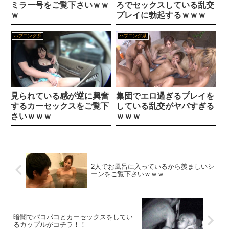
ミラー号をご覧下さいｗｗ
ろでセックスしている乱交
夏のヤリなおし総集編＋夏の息ヌキ❤制服｜d_736274
【塔野ふうか】くりくりお目々の美人ちゃんが、デビュー作で手マン。アソコをねっとりと指先でほじられ、「んんっ」と甘い声。そして恥じらいのビクン。
ｗ
プレイに勃起するｗｗｗ
違法駐車してる車に10円キズつけたらどっちが罰せられるんだろうか
ハプニング系
ハプニング系
【ムチムチで恵体！】腹肉がエロいぽっちゃり巨乳AV女優48選
おすすめのYOUTUBEチャンネルゆうて毛ｗｗｗｗｗｗｗｗｗｗ
【水瀬千早】清楚な美人ちゃんが、とめどなく押し寄せる性感に、「いぐっ、いぐっ」と、エロい声を出してしまう過激作。震える声、体、すべてがいやらしい作品です。
【動画】人気Vtuberさん「机の上が汚いほうが面白い配信ができる」
【W痴女ニューハーフ】『アレが付いてるってマジかよ！？』婚活イベントでマッチした完璧な美女2人はエロギャルNHだった！
見られている感が逆に興奮
集団でエロ過ぎるプレイを
するカーセックスをご覧下
している乱交がヤバすぎる
たまにヘッドライト的な光に埋もれてウィンカーとか判別しにくい車あるじゃん？
＜ニューハーフ緊縛調教＞『もう尻穴でしかイケないんだろｗ』縛るたびに感度のあがるマゾ体質・過激なアナル調教でメス奴隷化
さいｗｗｗ
ｗｗｗ
エロゲのHシーン見れるサイトってどっかない？
【男の娘】『首絞めたり…とにかくグチャグチャにしてほしい♥』陰キャ♂から激カワな地雷系メンヘラ女装子に変身してマゾ覚醒！
【VR】教え子の痴女JKが内申点欲しさに囁き淫語で中出し誘惑してくる！日向由奈
【マゾ旦那×SM調教】『尿道からお仕置きして上げる♥』SMクラブでの浮気を繰り返す旦那を強制女装させ、メイド姿で調教！
2人でお風呂に入っているから羨ましいシ
ーンをご覧下さいｗｗｗ
『小林さんちのメイドラゴン』聖地・越谷でコラボ始動！田んぼアート＆声優ガイドで夏の巡礼へ
【ニューハーフ×個人撮影】女より綺麗で可愛く神スタイル！しかもエロくてペニクリびんびん！最高のアナル中出し肉便器♥
【ドルウェブ】新キャラ確保に「200連天井が標準」という感覚が麻痺してるｗ
【亀頭責めで潮吹き】射精後に手を止めずに亀頭を責めるやり方
暗闇でパコパコとカーセックスをしてい
【サンリオ パーティランド】Switch向けに10/29発売へ。最大4人で遊べるサンリオの自社パブリッシングゲーム第1弾
るカップルがコチラ！！
ぷりんぷりん！デカ尻ヒロインのエロ同人漫画