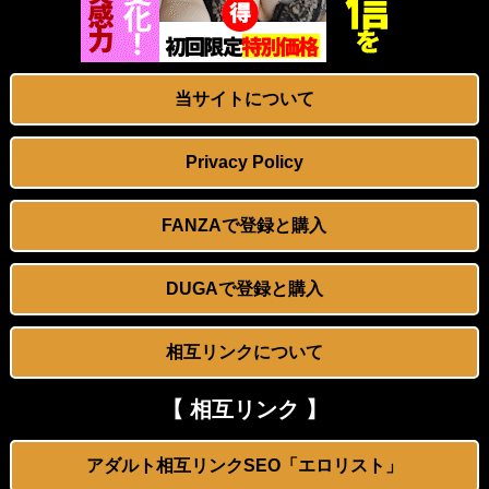
【外食】松のや、批判受け「ママ応援企画」から「夏休み企画」へ変更！「どなたでもご利用できます」
韓国人「日本プロ野球に史上初〇〇出身の選手が誕生しました」
当サイトについて
海外「村上宗隆逆方向へ23号ソロホームラン！」
中革連・後藤氏「サナエトークンの立証責任は総理側にある。なぜ私が説明しなければならないのか」
Privacy Policy
【阪神】森下翔太、後半戦31日間に合うのか…？球宴離脱の「下半身コンディション不良」にファン悲鳴、緊急事態のスタメンはどうなる
FANZAで登録と購入
【千葉】焼け跡に4人遺体の住宅火災 2人は半年以上前に死亡か 八街市
DUGAで登録と購入
【ラブホ大盛況】小川晶市長、密会のラブホテルが観光スポット化…若者のドライブコース入り 「バレたくなければ最低でも埼玉」
相互リンクについて
【にじ甲2026総括】不破「ギラホス」コールド勝ちで夏リベンジへ！星川「ミルキーウェイ」機動力で甲子園出場！小柳「新生抜刀」春夏春連覇＆超名門到達！
日本政府の突然のビザ厳格化に中国人から批判殺到。「もう鎖国しろ」「あきれてモノ言えない」
【 相互リンク 】
イイトコドリ・桜木美緒が「週プレ」29号で水着グラビアを披露！90センチ豊満バストのむっちりボディが破壊力抜群www
アダルト相互リンクSEO「エロリスト」