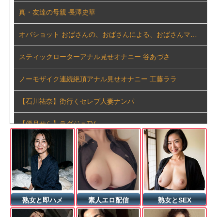
井上清華アナ 「朗読劇」ヴィジュアル撮影！！【GIF動画あり】
真・友達の母親 長澤史華
シャワーの水で濡れ濡れになって水が滴るおっぱい揉みたくなっちゃう
オバショット おばさんの、おばさんによる、おばさんマニアのための、おばさんセックス れいかおばさん41歳
ハロプロ恵体ランキングTOP10
スティックローターアナル見せオナニー 谷あづさ
痴女な小悪魔ちゃん2 4時間
ノーモザイク連続絶頂アナル見せオナニー 工藤ララ
【動画】首都高で4tトラックが原因の玉突き事故に巻き込まれた軽バンの車載。
【石川祐奈】街行くセレブ人妻ナンパ
若いカバがワニを枕にしてしまうまさかの瞬間！！
【優月せら】ラグジュTV
【東條なつ 人妻寝取られ企画エロ動画】夫が見てるのに、男性モデルとセックスさせるヌード撮影会（X videos：１７分）
大好きな祖母にまさか童貞を捧げることになろうとは 和泉絹江
【藤かんな】旦那に会いに行く夜行バスで若者に這い寄られて体を許してしまう不貞妻！
乳首発狂 乳首愛こそ全て 通野未帆
【菊川みつ葉】フェラテクで魅せてアゲル…下のお口でもチ●コを咥えこんでドクドクと中出し【AV】
スティックローターアナル見せオナニー 長澤りつ
熟女と即ハメ
素人エロ配信
熟女とSEX
【画像】パン線透けまくってるOLの尻wwwwww
ノーモザイク連続絶頂アナル見せオナニー 早見なな