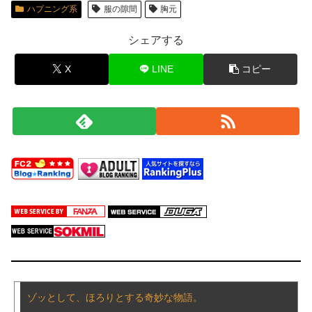
【動画】えちえち巨乳JD2人組、川遊び中にチャラ男にナンパされるｗｗｗｗｗｗｗｗｗｗｗｗｗｗｗｗ
ハプニング系
服の隙間
胸元
混浴露天風呂の女性客見て甥っ子がフル勃起してしまう事案が発生 part4
シェアする
X
LINE
コピー
月刊センビレ モニターアンケート SP1 88人1213分
おばさんの不倫願望 10人282分
【衝撃】吉野家、とうとうステーキを出す
【悲報】Googleのエンジニア「AIで仕事がつまらなくなった」
【人妻エロ漫画】 セックスレスでご無沙汰の人妻が夫のマッサージで発情して久しぶりの中出しに感じまくる！
人間の業 ― 綺麗事の裏側 第４１話：虚栄の姉妹 ―― 秘められたマウント、マウントの裏に蠢く見栄の膜 ――
【柴崎はる】スワッピング淫習村…嫁を交換し合うNTRが娯楽の変態集落【AV】
南みゆか、エロ写真集の透け乳首ヌード！限界露出したおっぱい、最高！！
ゾッとして、ほろりとする奇妙な物語。