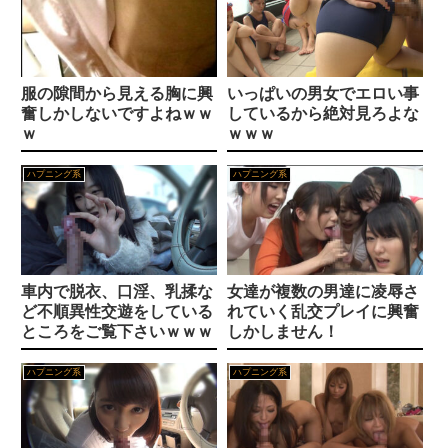
ノーモザイク連続絶頂アナル見せオナニー 神野ひな
窓に座ってオナニーしているギャルがイって満足したようだｗｗｗ
スティックローターアナル見せオナニー 宇流木さらら
放送事故 総集編
服の隙間から見える胸に興
いっぱいの男女でエロい事
【八ッ橋さい子】ママ友○○調教中
奮しかしないですよねｗｗ
しているから絶対見ろよな
ｗ
ｗｗｗ
ロリ顔の美女を弄んだ
窓に座ってオナニーしているギャルがイって満足したようだｗｗｗ
ハプニング系
ハプニング系
ヤラせてくれる隣の席の佐藤さん
月刊センビレ モニターアンケート SP1 88人1213分
いつでも使えるオナホ後輩 小野坂ゆいか
おつとめがえりの夫に内緒で 寂しくて…耐えられなくて、ずっと間男と浮気SEXをしていました… 黒澤ななみ
【流出】清楚系女子大生、裏でこんなハードコアセ○クスしてたとか嘘だろ…（動画あり）
スティックローターアナル見せオナニー ローレン花恋
車内で脱衣、口淫、乳揉な
女達が複数の男達に凌辱さ
ど不順異性交遊をしている
れていく乱交プレイに興奮
太陽の下で見事な美乳を丸出しにしてる、美女たちの野外おっぱい
【百永さりな・奥井楓】玄関開けると突然のデカチン
ところをご覧下さいｗｗｗ
しかしません！
射精後チ●ポも追撃フェラでまた顔射させてくれる学園アイドル 小野六花
元モデルの“真貴”
ハプニング系
ハプニング系
【二次】筋肉質な女子画像、美しすぎる肉体美を集めてみたｗ
【動画】カメラの前でイカされてる女子大生、恥ずかしさのあまり笑ってしまうｗｗｗ