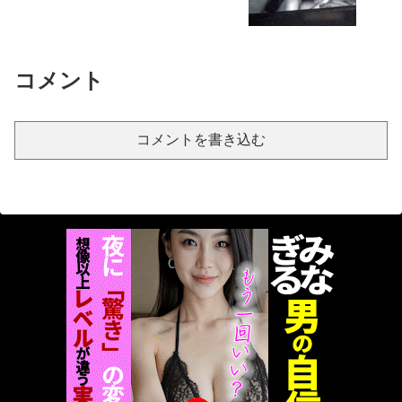
【ポケモン】×「Jリーグ」コラボ『ポケモンJリーグフェス』開催へ。全国60クラブのパートナーポケモンも発表
瀬田一花のケツ毛がヤバすぎるwww豊満デカ尻ケツ穴舐め
磁気嵐、地球由来のイオンが主導…JAXAの衛星「あらせ」が観測！
コメント
新世代フェラチオクイーン誕生！ キスしてフェラして射精ザーメンまみれでまたフェラチオ 海老咲あお エロ画像＆GIF大量！
【ドルウェブ】新キャラ確保に「200連天井が標準」という感覚が麻痺してるｗ
チ○ポが好き過ぎておしゃぶりが止まらない美少女の同棲生活が最高過ぎる
コメントを書き込む
舌を絡ませて、唾液交換して── ちゅっちゅしながらの濃厚エッ画像♪
デカ尻えろシコボディ美女の尻プレス顔面騎乗エロ画像
【サンリオ パーティランド】Switch向けに10/29発売へ。最大4人で遊べるサンリオの自社パブリッシングゲーム第1弾
唾液 小便 マン汁 トリプル淫汁責めでM男を窒息絶頂させるS痴女がエロすぎる
海外「日本よ、お前がナンバーワンだ」 熊本地震直後の日本の対応のスピードに世界が衝撃
性欲旺盛なエロギャルの杭打ち騎乗位で中出し射精 発射しても止まらない杭打ち騎乗位、精子逆流マ〇コに連続射精が気持ち良すぎた
Powered by livedoor 相互RSS
【画像】顔100点、体30点の女ｗｗｗ
韓国人「現在、日本人が苦々しい気持ちで韓国を見ている理由がこちら…」→「相当悔しがってるだろうな…（ﾌﾞﾙﾌﾞﾙ」＝韓国の反応
【衝撃】熊本地震と台湾地震、避難所の格差とは