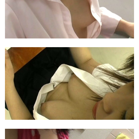
窓に座ってオナ○ーしているギャルがイって満足したようだｗｗｗ
【動画】サーフィンでチューブライディング、チューブの中からの映像が凄い
【画像】 ババア（43）シングルマザーの爆乳がこちらｗｗｗｗｗｗｗｗ
大好きな祖母にまさか童貞を捧げることになろうとは 和泉絹江
【悲報】 ディズニーのおいなり巻（600円）、卑猥すぎて賛否両論ｗｗｗｗｗｗｗｗｗｗｗｗ
【北九州市】「女性が着用している下着を見たかった」コンビニ店内やその周辺で女子高校生2人の下着を盗撮か 26歳会社員の男を逮捕
【衝撃】 ガンダムSEEDさん、絶対にあり得ないだろって設定がこちらｗｗｗ
【画像】高知県民「寿司が届いたぞ」
海外「日本にはこんな特殊な標識があるんだけど皆は見たことある？」→「何これめちゃくちゃ可愛いｗｗ」【海外の反応】
黙祷←これする意味を感情論抜きで論理的に説明してくれ
めるる似のA●女優 前田美波、妹と勘違いされるｗｗｗ
外人の医療費未払いが多すぎたので病院が外人の治療を断るようになってしまう
「天翔龍閃(あまかけるりゅうのひらめき)」←これ
例の自殺配信、ウッキウキでXに拡散されまくるwww
NTTから見に覚えのない請求書がきた。無視しようと思っていたら、とんでもない事実が判明して…
【動画】階段をローラーブレードで滑り降りる女性
【画像】 本田紗来さん、とうとうお姉ちゃんより巨乳化してしまうｗｗｗｗｗｗ
同人エロ漫画・オナニーをツマミに酒を飲むダウナーギャル潮吹き盛大
【閲覧注意】 お願いだからフェイクであってほしいこの女児の動画、本物だった…
海外「飛田新地でこんなアイドル級の子と即ハメできるのかよ」⇒ 晒された無修正動画がコチラ