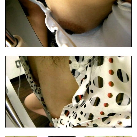
ダイソーの220円のUSBケーブルが3ヶ月でダメになったんやが
【画像】 車中泊女子、盗撮されるｗｗｗ
中国「大洪水！」三峡ダム「決壊危機」中国「土砂崩れと洪水被害の対策強化！」中国政府「三峡ダム周辺を重点強化」中国ダム「決壊」中国「現場封鎖！（空撮削除」→
【衝撃映像】 ロシア♂達がウクライナ美少女を拷問する動画、ここに来て話題になってしまう
【速報】 毎日新聞のベテラン記者を逮捕 包丁で夫を脅した容疑
【画像】 真夏日のプール、ガチで最高すぎｗｗｗｗｗｗｗｗｗｗ
屈辱のプーチン、習近平に「値切られ」「無視され」まるで主従関係…ロシアが中国の属国になりつつある！
素人娘がデカチン男性と素股体験でマッチング！
【動画】 野菜売りのおじさんにドローンを特攻させるおそロシア。
年末ジャンボ宝くじ10億円当たったらお前らにマウントとれる車買いたいんだが何がオヌヌメ？
【イギリス】 駐車場で女同士の乱闘騒ぎが勃発
先生、家行ってもいいですか？ 卒業生の教え子から自宅に入り浸られて3日間、オナホ中出しペット化された… 五日市芽依
【動画】 ＡＩで「パルクール映像」を作ったらなんかコワい結果に…ｗ！！
初登場 元バトミントン選手の女装子
私が掃除機をかけていた。無職の彼が床で寝ていた → 外では生きていけないダメ男はこちらです…
四つん這いで突き出された無防備なお尻…まる見えのア○ルにイタズラしたくなるノーパンエ□画像
【閲覧注意】 麻薬カルテルに処刑される男「待って！こんな死に方聞いてない！」⇒ これはヤバい
【動画】 首都高で4tトラックが原因の玉突き事故に巻き込まれた軽バンの車載。
【ホリミヤ】 吉川由紀ちゃんとハメ撮りえ●ち♥