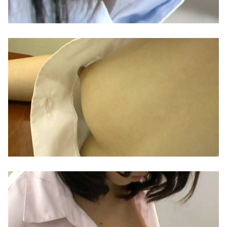
【画像】 はいだしょうこ（47）「こんなオバサンでいいの…？」
【個人撮影】可愛い彼女の見て見てオナニーからの見て見て仲良し突き突きSEX♡素人カップル投稿映像
【私はあなたの味方】 交際歴ゼロの同級生宅に唐揚げや文庫本を20回以上届けた24歳女を逮捕
【エロ画像】緑髪外ハネボブむっちり×貧乳・微乳_AI_アニメエロ画像
リュウジ氏「ダルい料理トップ10に入る」夏の定番料理は冷やし中華 「あり得ないほどダルい」
「嫌なのに…身体が勝手にイっちゃう…」最強ビジュOL瀬戸環奈が出張先で嫌いな昭和おじさん上司に快楽堕ち『相部屋寝取り』のセクハラ破壊力がエグすぎた
年間売上が16億4000万円を超える「1人事業者」がAIの支援を受けて2年で約3倍に急増
衝撃復活した美熟女A●女優・椎名ゆな(39)、ママ味のある熟女ボディをノーモザイクで披露するｗｗ
【食料品消費税減税】 政府が基本方針決定 来年4月から2年間1％に8月5日
【動画】 経験の少なそうな地味巨乳♀、いきなり同人AVで生挿入セッ○スしてしまう。 日本終わりすぎだろ・・・
【激震】 韓国人「韓国サッカー協会、W杯・五輪で複数回の性接待を行い審判を買収していたことが発覚…（ブルブル」＝韓国の反応
【画像】 JK「パンツ見ないでください！」⇒ｗｗ
【エ□漫画】 夏休みに都会からやってきたギャルJKとひょんなことで出会って懐かれたんだけど、頻繁にウチにやって来るようになりある日一線を越え...
【盗撮】爽やか美少女の放課後JKちゃん白ソックスを直す仕草だけでもそそるのにパンティ見えてるｗｗｗ
有吉弘行さん、Xで謎の芸人リストを公開する
【盗撮】観覧注意！酒が弱い美少女彼女が泥酔して意識を失ったのに衣類を脱がせてヌード撮影してネット公開！
自杀殳するための道中で露出狂に出会った。自分でもよく分からないけどソイツの腕をしっかり掴んで境遇を泣きながら話した。すると露出狂は…
10代美少女の ”初めての女性器脱毛” 動画、エロすぎて1000万再生される・・・
【画像】 アイナジエンドさん、お尻が性的すぎた件ｗｗｗｗｗｗ
興奮が止まらないマジでエロいシュチエーションがコチラ！ Vol.1082