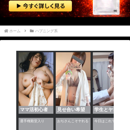
【動画】 ＡＩで「パルクール映像」を作ったらなんかコワい結果に…ｗ！！
私が掃除機をかけていた。無職の彼が床で寝ていた → 外では生きていけないダメ男はこちらです…
【閲覧注意】 麻薬カルテルに処刑される男「待って！こんな死に方聞いてない！」⇒ これはヤバい
ホーム
ハプニング系
【ホリミヤ】 吉川由紀ちゃんとハメ撮りえ●ち♥
七咲逢と援交生ハメ交渉♥️????♥️????♥️
ストーカーに狙われた女子高生が悲惨…絶対に避けられない中出しレ●プGIF画像
同窓会帰りに既婚チ〇ポつまみ食いする一般人みさき(27)
【動画】 グラドルのエ●チは凄い！極上のお●ぱいに綺麗な体の無防備な姿はエ□ぃ！
【朗報】えいようかんとかいうコスパ最強の保存食
ママ活初心者
見せ合い希望
学生とヤレる
【エ□漫画】 夏休みに都会からやってきたギャルJKとひょんなことで出会って懐かれたんだけど、頻繁にウチにやって来るようになりある日一線を越え...