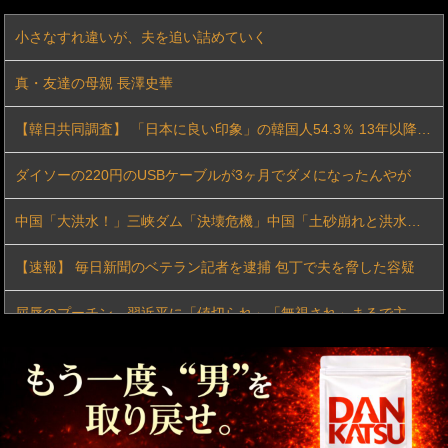
小さなすれ違いが、夫を追い詰めていく
真・友達の母親 長澤史華
【韓日共同調査】 「日本に良い印象」の韓国人54.3％ 13年以降で最高に 日本人の韓国好感度は35.3％
ダイソーの220円のUSBケーブルが3ヶ月でダメになったんやが
中国「大洪水！」三峡ダム「決壊危機」中国「土砂崩れと洪水被害の対策強化！」中国政府「三峡ダム周辺を重点強化」中国ダム「決壊」中国「現場封鎖！（空撮削除」→
【速報】 毎日新聞のベテラン記者を逮捕 包丁で夫を脅した容疑
屈辱のプーチン、習近平に「値切られ」「無視され」まるで主従関係…ロシアが中国の属国になりつつある！
【動画】 野菜売りのおじさんにドローンを特攻させるおそロシア。
【イギリス】 駐車場で女同士の乱闘騒ぎが勃発