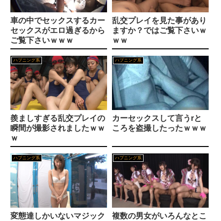
【動画】えちえち巨乳JD2人組、川遊び中にチャラ男にナンパされるｗｗｗｗｗｗｗｗｗｗｗｗｗｗｗｗ
スペイン人らしいですがインディアンっぽいおばさんの垂れ乳をご覧下さいｗｗｗ
車の中でセックスするカー
乱交プレイを見た事があり
今一番スタイルが良いと言えるグラドルってやっぱりこの子だよな？
セックスがエロ過ぎるから
ますか？ではご覧下さいｗ
【穂高ゆうき】鬼イカセ
ご覧下さいｗｗｗ
ｗｗ
フロリダの釣り場で巨大ワニが男性を追いかける恐怖の瞬間！！
【矢田真由子】初撮り人妻ドキュメント
ハプニング系
ハプニング系
＜盗撮＞ ブルマ女子校生限定体育倉庫オナニー 6 『FANZA』
この美人がお尻を振りまくる姿を見てみたくはないですか？？
＜素人＞ 承認欲求と性欲満点の裏垢界隈ハメ撮り総集編。声優志望やセフレ...
【白桃はな】女優BEST（ムーディーズ）
羨ましすぎる乱交プレイの
カーセックスして言うrと
『高画質』 年下にしか見えない家庭教師の鈴奈先生を子供扱いしたらプチお...
【笠木いちか】めいっこ
瞬間が撮影されましたｗｗ
ころを盗撮したったｗｗｗ
ｗ
秋葉原に“14歳”のアニメキャラ20人集結！まどか、ツナ、シモンも同い年「日本の14歳バケモン多すぎ」と反響
【宮田唯以】ショートカットで一見ボーイッシュ。しかし、お体はしっかりと女の子。ローションたっぷりの手マンでは、ぐしょぐしょとアソコを擦られ、泣き顔でビクン。イカされっぷりもカワイイ子。
ハプニング系
ハプニング系
ぴちムチ ネトラレイヤー 彼女は秘密を守るために寝取られる＜水面月＞【エロ漫画・同人誌】無料｜d_798298
【宮河サチ】95cmのバストが弾む・動く。エロマッサージで刺激された体は、つややかに輝き、エロい吐息が発散されます。お盆はこれで決まりですね。
脅されて従っていただけなのに…催●で快感を教え込まれ、気づけばアイツのチ●ポを求めるカラダに…【スカサハ＆沖田 編】＜Eros100％＞【エロ漫画・同人誌】無料｜d_800900
【笹井絢乃】ものすごいクビレを見せる美人ちゃんが、官能の世界を見せてくれます。電マを押し付けられて悶える姿は、グラドルさんなのに大丈夫？と心配になるぐらい。
ナニをしても許される低身長デカパイ男性がいる世界＜兄が猿＞【エロ漫画・同人誌】無料｜d_802725
【2026年最新】マン毛がエロいAV女優おすすめ22選※マン毛画像有り！
変態達しかいないマジック
複数の男女がいろんなとこ