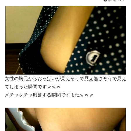
海外「全部日本の真似だったのか…」 日本の普通のテレビ番組が最新SNSの数十年先を行っていたと話題に
【速報】 専門家「イオンモール熊本の爆心地に”こんなもの”があったんだけど…」
【2/2】 妻が不倫相手の子を産んだ。妻は私が知らないと思っている。遠方のため会うのは年に数回程度だが、今も不倫相手とは切れていない。そしてまもなく妻は不倫相手に会いに行く…
【朗報】トラックの運ちゃん御用達ターミナル食堂のざっかけないオムライスｗｗｗｗｗｗｗｗｗｗ
韓国人「残酷だった日帝強占期前後の写真を見てみよう」
【悲報】Google、Geminiが大赤字ｗｗｗｗｗｗｗｗｗ
★【ワートリ】今月第262話「遠征選抜試験Ⅱ⑤」【最新話コメント用】
【画像】カードゲームオタクさん、人間関係が原因でデュエリスト引退してしまうｗｗｗｗｗｗｗ
【画像】 ジオン兵「キャノン担いだデブ？近接は無理だろ（笑）」→
【成年漫画】女子大生調教日誌〜涼子〜
ヌードデッサンの犯人
【戦慄】いまだに続いていると聞いてビビる漫画「ながされて藍蘭島」「咲」「らき☆すた」ｗｗｗｗｗｗｗｗｗｗ
女性の胸元からおっぱいが見えそうで見え無さそうで見え
てしまった瞬間ですｗｗｗ
「ドラクエ11」攻略感想(54/クリア後)マルティナの「しんぴのビスチェ」可愛い！そしてメドローアやギガバーストきたー！
【エロ同人】黒ギャルコス売り子のコスプレご奉仕セックス
メチャクチャ興奮する瞬間ですよねｗｗｗ
【荒ぶる季節の乙女どもよ。】第6話 感想 きのこは食べても太らない？
【悲報】美女インフルエンサー「残クレじゃなくて一括でアルファード買っちゃった」コミュノート「！？」ｼｭﾊﾞﾊﾞﾊﾞﾊﾞﾊﾞ
【画像】 不知火舞さん、調整で横乳がめっちゃ見えるようになるｗｗｗｗｗｗ
坂本龍馬とかいう実は単なる一般人
【韓日共同調査】 「日本に良い印象」の韓国人54.3％ 13年以降で最高に 日本人の韓国好感度は35.3％
静岡県←こいつ強すぎない？