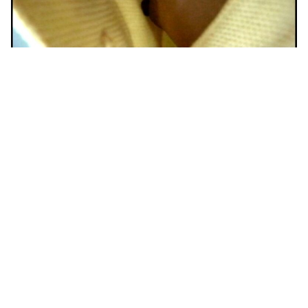
激しく揺れる小さな胸が愛おしくてたまらない
青夏おま○こフレンズー蒼ー【フォーリーサウンド】
神宮寺水樹ちゃんがTフロント姿で乳首責めをされたりパウダーマッサージからの電マ責めで感じまくる！【OMG！～シン・チャクエロ～/神宮寺水樹】
【悲報】ヤニねこ、BPOで問題視されるwwwwwwwwwww
【矢野あやか】まさに街中で見かける女学生の純朴さ。恥ずかしそうに肌を露わにし、刺激し、感じた体に戸惑いの笑みを浮かべてしまう。まさにピュア。
台湾メディア「中国がレアアースを武器に貿易戦争した結果ｗｗｗｗｗｗｗｗ」
好きな女の子から預かったHDDの中から、とんでもないモノを発見してしまった
【動画】野菜売りのおじさんにドローンを特攻させるおそロシア。
Powered by livedoor 相互RSS
日本の地震被害に支援したのに…「韓国産の水は水洗トイレに」
混浴露天風呂の女性客見て甥っ子がフル勃起してしまう事案が発生 part4
【熟女エロ動画】 電撃復活 谷原希美 熟女への本気―。新生DAHLIAにカリスマ降臨。
【山口菜穂】可愛い子持ちママが初3Pでドスケベ性交に没頭！
【素人】デビュー前のAV面接でしれっと即ハメされた素人娘【AV】