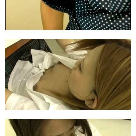
【画像】 真夏日のプール、ガチで最高すぎｗｗｗｗｗｗｗｗｗｗ
【速報】全国の女子高生、お前らに苦言ｗｗｗｗｗｗｗｗｗｗ
【衝撃】 吉野家、とうとうステーキを出す
【動画】地震発生時の熊本総合病院の手術室の様子が(((ﾟДﾟ)))
【画像あり】 リーンの翼とかいう物語のエンディングが富野作品の中でも屈指の美しさを誇る作品
韓国政府「3年前に石炭火発のアンモニア混焼で協力するっていったけどあれ取りやめな。政権変わったし」……韓国とまともな協力ができない理由、これなんですよね
韓国人「韓国サッカー協会W杯予選で外国人審判に性接待したことが発覚！」
【人妻エロ漫画】 人妻が移住した田舎の村に伝わる因習により夫の目の前で村の男たちの慰み者にされてしまう！
四つん這いで突き出された無防備なお尻…まる見えのア○ルにイタズラしたくなるノーパンエ□画像
清楚人妻が淫語で中出しを懇願！理性崩壊の肉オナホ不倫が止まらない！｜青空ひかり
ムーキーベッツ 打率.233 OPS.685 12年契約 残り8年
妻が近くにいるのに…抗えない義姉のささやき耳元淫語誘惑！「お姉ちゃんのおま○こにいっぱい中出ししていいんだよ？」蓮実クレア
子供達のリクエストでシーフードカレーを作り子供達とハフハフしていたら帰宅した夫がキレるキレる。夫「俺がシーフード嫌いなの知っているだろう...
コスプレしてからハメ撮りセックスエロ画像
【画像】 セクシー女優・谷原希美、ナマ乳が最高にヌケるぞ
「嫌なのに…身体が勝手にイっちゃう…」最強ビジュOL瀬戸環奈が出張先で嫌いな昭和おじさん上司に快楽堕ち『相部屋寝取り』のセクハラ破壊力がエグすぎた
【動画】 首都高で4tトラックが原因の玉突き事故に巻き込まれた軽バンの車載。
極上熟女が卑猥な淫語とシチュエーションで貴方をダメにする最高の完全主観シコシコオナニーサポート 三枝木玲実
内田梨瑚受刑者「社会に戻りたいです」
【盗撮動画】人生舐めたギャルに天誅！無敵の人の痴漢行為の一部始終を記録した動画が出回ってるぞ