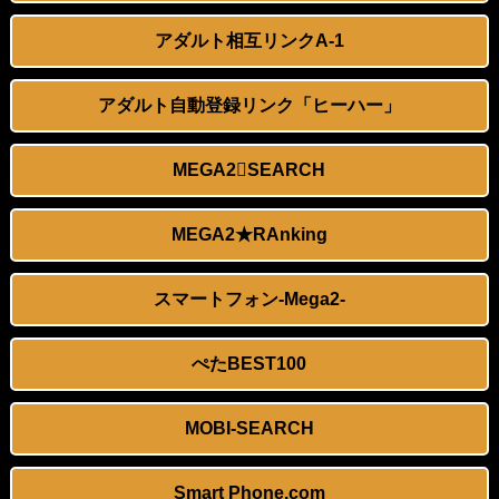
【追悼】メイショウの馬の思い出を語ってくれ
アダルト相互リンクA-1
【阪神】森下翔太、後半戦31日間に合うのか…？球宴離脱の「下半身コンディション不良」にファン悲鳴、緊急事態のスタメンはどうなる
アダルト自動登録リンク「ヒーハー」
東大教授「今は織田信長は天才ではなく凡人だったという説が強いがそれは違うと思う」
【必見】日本開催が決定!!!『U23アジアカップ2028』
MEGA2SEARCH
【痴漢】女風呂でマセた男の子に悪戯されて潮まで吹かされた［後編］
MEGA2★RAnking
激しく揺れる小さな胸が愛おしくてたまらない
スマートフォン-Mega2-
神宮寺水樹ちゃんがTフロント姿で乳首責めをされたりパウダーマッサージからの電マ責めで感じまくる！【OMG！～シン・チャクエロ～/神宮寺水樹】
ぺたBEST100
【矢野あやか】まさに街中で見かける女学生の純朴さ。恥ずかしそうに肌を露わにし、刺激し、感じた体に戸惑いの笑みを浮かべてしまう。まさにピュア。
好きな女の子から預かったHDDの中から、とんでもないモノを発見してしまった
MOBI-SEARCH
『アイドルマスター』関裕美の聖地で「関広見まつり」8月8日開催！恒例ライトアップ＆新サテライト会場を展開
Smart Phone.com