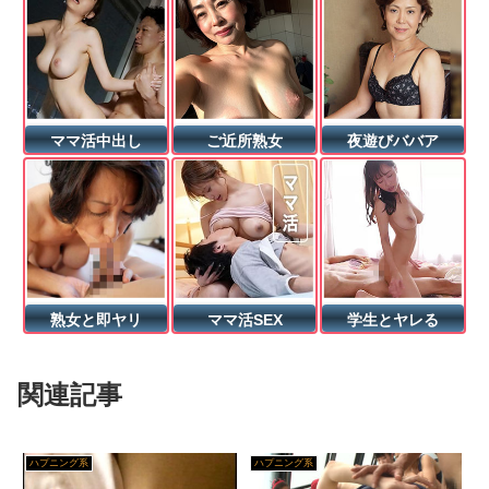
下園かおり 従順ドMギャルをデカチンコ根元までブチ込み子宮をメッタ突きしちゃう激烈えずき調教SEX〜
スレンダーなギャルが下着姿でヨガをしていてムラムラしちゃうｗｗｗ
興奮が止まらないマジでエロいシュチエーションがコチラ！ Vol.1080
極上熟女が卑猥な淫語とシチュエーションで貴方をダメにする最高の完全主観シコシコオナニーサポート 三枝木玲実
【炉熟】 男湯でロリっ子痴女や熟女に遭遇！即ハメ！これ以上の幸せはない！
ママ活中出し
ご近所熟女
夜遊びババア
危険日直撃！！子作りできるソープランド 537分 BEST 4
【動画】サッカーの試合中の落雷で選手1人が死亡、12人が負傷した事故。
スティックローターアナル見せオナニー 羽月乃蒼
「ドキュメンタル」米で初の制作決定したらしいで
ヘベレケ人妻と不同意性交♪
お前らの大好きなホロライブカバーの株買ったんだけど全然上がんねえじゃん
ＡＶトップチャートに常時ランクイン！人気爆進中のオグナナが贈るスクールライフ♪ランニングで揺れるハリのあるオグパイ
熟女と即ヤリ
ママ活SEX
学生とヤレる
★【兵庫】作業員男性2人が死亡…クレーンが電線に当たり、感電か？ 姫路市の住宅建築現場で
羞恥の逸品！！熟女のアナル大鑑賞～五十路六十路含む～100人4時間
【朗報】我が家・杉山裕之、退院を報告
関連記事
電車通学中こっそり中出しさせてくれるクラスメイトの黒井さん 実写版 累計10万部越えの人気コミックを実写化！
【画像】アイドルさんが使う化粧品の数ｗｗｗｗｗｗｗｗｗｗ
スティックローターアナル見せオナニー 望月つぼみ
ハプニング系
ハプニング系
【BL】SPUNKY GOBLIN❺