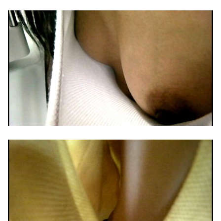
【悲報】 味噌ラーメンで行列、出来ない
ふと思った。娘は俺に似てない、って。そして調べた結果は… このまま養い続けることが俺の償いなのか？ → しかし過去の真実は……..
【悲報】 味噌ラーメンで行列、出来ない
家事代行が巨根すぎてシングルママも★5レビュー
【悲報】 味噌ラーメンで行列、出来ない
人間の業 ― 綺麗事の裏側 第４２話：タケノコの重み
【悲報】 味噌ラーメンで行列、出来ない
【松永あかり】声だけでちんちんを元気にしてくれる小悪魔ボイスで甘々誘惑…こっそりいちゃいちゃ4シチュエ ーション【AV】
中革連・後藤氏「サナエトークンの立証責任は総理側にある。なぜ私が説明しなければならないのか」
【流出】清楚系女子大生、裏でこんなハードコアセ○クスしてたとか嘘だろ…（動画あり）
【ラブホ大盛況】小川晶市長、密会のラブホテルが観光スポット化…若者のドライブコース入り 「バレたくなければ最低でも埼玉」
【画像】ブランチリポーターさん、阿波踊りでワキ祭り
日本政府の突然のビザ厳格化に中国人から批判殺到。「もう鎖国しろ」「あきれてモノ言えない」
羞恥の逸品！！熟女のアナル大鑑賞～五十路六十路含む～100人4時間
【追悼】メイショウの馬の思い出を語ってくれ
【動画】ついに国産リアルヒューマノイドｷﾀ━━━━━━(ﾟ∀ﾟ)━━━━━━ !!!!!
東大教授「今は織田信長は天才ではなく凡人だったという説が強いがそれは違うと思う」
【画像】ホロライブの中の人、なんかミスって個人情報を晒しまくってしまうwww
【痴漢】女風呂でマセた男の子に悪戯されて潮まで吹かされた［後編］
【画像】講談社さん、ミスマガジンで児童を性搾取してしまうwww