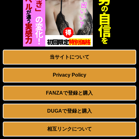
【エロ画像】紫髪くせ毛ショート貧乳×足コキ_AI_アニメエロ画像
映画「ちいかわ 人魚の島のひみつ」公開14日間で興行収入50億円突破 最終興収102.8億円の「シン・エヴァ」に並ぶペース
恋渕ももながアイドル転生！オリ曲を歌って生中セックス！『ウチの担当アイドルがエロすぎて困る』AV×漫画×オリジナル楽曲
韓国人インフルエンサー(49)、日本で次々と車に衝突 計7台巻き込み 八王子
愛媛県産高級かんきつ新品種が中国へ流出か 大手通販サイトにて販売
実質消費支出は7カ月連続のマイナス、前年同月比3.3%減－6月
【画像】おっぱいの主張が強い女の子
世界初の超伝導量子熱機関…燃料もピストンもない量子エンジンが回った！
当サイトについて
【画像】天野ちよのまんまるおっぱいｗｗｗｗｗｗｗｗｗｗｗｗｗｗ
【動画】 両方馬鹿（笑）ミニストップでトラックと衝突したドラレコが（ノ∇`）
Privacy Policy
【悲報】 ドスケベまんさん、半裸で街を徘徊ｗｗｗｗ
【マレーシア】 交通トラブルで激高、危険運転の末に側溝へ転落 車は大破、男に重い法的責任も
FANZAで登録と購入
女の子「オラぁ、孕め！」男「アン♡ ビュル」⇒ とんでもない逆レ●プ動画がこちら
【動画】 本物の銃の『弾道』がよく分かる動画まとめがコチラｗｗｗ！！
DUGAで登録と購入
移民ベトナム女達の宅飲み、レベチｗｗｗｗｗｗｗｗｗｗｗｗｗｗｗｗｗｗｗｗｗｗｗｗ
赤ちゃんがハンモックで寝ていた。淡々と静かに作業中 → 無心な労働者の顔はこちらです…
【動画】韓国美女の「罰ゲームで乳首見せなきゃいけない配信」、エロすぎる…！
【閲覧注意】 メキシコの街中で生配信した結果…麻薬カルテルがやって来て、たった3秒で…（動画あり）
相互リンクについて