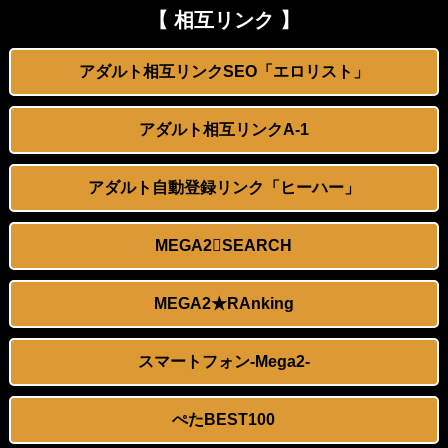
【動画】よく助けられたな。岐阜の川で外国人が溺れてしまう事故。
おねショタ？エ□ガキに孕まされる両儀式♥️????♥️????♥️
【 相互リンク 】
興奮が止まらないマジでエロいシュチエーションがコチラ！ Vol.1087
【朗報】 マツダ、新型CX-5が売れて黒字転換！！
アダルト相互リンクSEO「エロリスト」
水着美女モデルのハミ毛が抜けるｗｗｗｗｗｗ
【画像】 JKさん、日本最大級の”水かけ祭り”フェスでおっ〇ぱい丸見え！大量ぶっかけハプニングｗｗｗ
アダルト相互リンクA-1
水着美女モデルのハミ毛が抜けるｗｗｗｗｗｗ
移民ベトナム女達の宅飲み、レベチｗｗｗｗｗｗｗｗｗｗｗｗｗｗｗｗｗｗｗｗｗｗｗｗ
アダルト自動登録リンク「ヒーハー」
【悲報】にんじん、カレーには必要なかった
【動画】 清楚な看護師さんがヤリ●ンだった！そーっとチ●ポ握りニギニギ？！マジか！そんなぁぁ笑
即ハメ中出し壁尻スタイルDE利きバイブチャレンジ！3
【悲報】 有吉、一般人に「ド正論」を叩きつけて炎上ｗｗｗｗｗｗｗｗ
MEGA2SEARCH
【画像】 コスプレイヤーまんさん、とんでもなくエ●チな撮影方法を思いつくｗｗｗｗｗｗｗ
【鬼滅の刃】 色欲の鬼に対抗するためにエ□特訓を受ける胡蝶しのぶ…！クールなしのぶが快楽に抗えず翻弄されちゃう…
MEGA2★RAnking
お尻です！女性のお尻をじっくりしっかりご覧下さいｗｗｗ
【極旨牛鉄板】 吉野家のステーキ定食1500円、ガチで美味そうｗｗｗ
スマートフォン-Mega2-
【愕然】 パチ屋で負けてる女に「1万でどやw」と言い続けたらｗｗｗｗ
エ□漫画『でっかいちん●んに負ける鬼強性欲おばさん』をrawやhitomiを使わずに無料で読む方法│田貸魔
【エロ同人】熟した熟女と母の喘ぎと中出し フェラで溢れる巨乳ラブラブ孕ませミニアベニューｗ
ぺたBEST100
【衝撃】 「かわいい虫」ランキング、ついに発表される