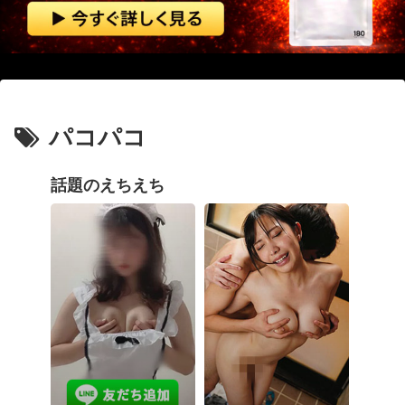
赤ちゃんがハンモックで寝ていた。淡々と静かに作業中 → 無心な労働者の顔はこちらです…
【閲覧注意】 メキシコの街中で生配信した結果…麻薬カルテルがやって来て、たった3秒で…（動画あり）
おねショタ？エ□ガキに孕まされる両儀式♥️????♥️????♥️
【画像】 JKさん、日本最大級の”水かけ祭り”フェスでおっ〇ぱい丸見え！大量ぶっかけハプニングｗｗｗ
パコパコ
【動画】 清楚な看護師さんがヤリ●ンだった！そーっとチ●ポ握りニギニギ？！マジか！そんなぁぁ笑
話題のえちえち
【鬼滅の刃】 色欲の鬼に対抗するためにエ□特訓を受ける胡蝶しのぶ…！クールなしのぶが快楽に抗えず翻弄されちゃう…
エ□漫画『でっかいちん●んに負ける鬼強性欲おばさん』をrawやhitomiを使わずに無料で読む方法│田貸魔
【画像】巨人・高梨雄平さん、ミニスカ美女との「お泊まり不倫愛」をFRIDAYに報じられるｗｗｗｗｗｗｗｗｗｗ
【画像】 あまりにも完璧過ぎるお姉ちゃんが見つかってしまうｗｗｗｗｗ
海外「日本の住宅街にこんなレ●プ魔が潜んでるとかマジかよ…さすがHENTAIの国…」