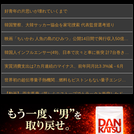
好青年の片思いが壊れていくまで
韓国警察、大韓サッカー協会を家宅捜索 代表監督選考巡り
映画「ちいかわ 人魚の島のひみつ」公開14日間で興行収入50億円突破 最終興収102.8億円の「シン・エヴァ」に並ぶペース
韓国人インフルエンサー(49)、日本で次々と車に衝突 計7台巻き込み 八王子
実質消費支出は7カ月連続のマイナス、前年同月比3.3%減－6月
世界初の超伝導量子熱機関…燃料もピストンもない量子エンジンが回った！
【動画】 両方馬鹿（笑）ミニストップでトラックと衝突したドラレコが（ノ∇`）
【マレーシア】 交通トラブルで激高、危険運転の末に側溝へ転落 車は大破、男に重い法的責任も
【動画】 本物の銃の『弾道』がよく分かる動画まとめがコチラｗｗｗ！！