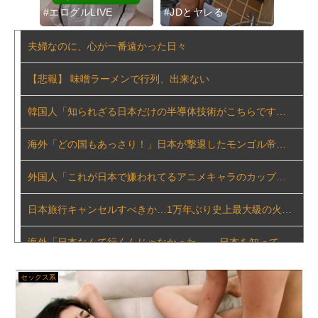
【動画】 移民ベトナム女達の宅飲み、レベチｗｗｗｗｗｗｗｗｗｗｗｗｗｗｗｗｗｗｗｗｗｗｗｗ
#エログルLIVE
#JDとヤレる
#即ヤ
【AIリマスター】超高級美少女レズ・ソープ嬢7 白鳥さくら
夫婦なのに、心が一番遠かった日々
邦キチ、 あの「新劇場版☆ケロロ軍曹」回
【悲報】 味噌ラーメンで行列、出来ない
【動画】ショートスリーパー「寝たほうがいいよ」の一言にブチギレ・・・
韓国人「知られざる日本だけの半導体技術がこちらです‥」→「サムスンがなければiPhoneが作れないと信じていたのに‥」
【悲報】映画化するのにもっとも適したゲームｗｗｗｗｗｗｗｗｗｗ
海外「どの国もあっさり！」日本が撃退したモンゴル帝国の本当の恐ろしさに海外が大騒ぎ
髪楽園No.7茶黒ロング巻き髪前編
外国人「これが日本で嫌われてるアニメキャラのカップリングらしい…」
“獣人”共存の深夜アニメで喫煙、違法薬物の連想シーンも…視聴者批判でBPO議論「紛らわしいことは放送しないほうが」
日本旅行キャンセルすべきか…1万年ぶり史上最大級の火山の兆し＝韓国の反応
【三十路の向こう側へ】期待値が高い！宝鐘マリン：誕生日カウントダウンで魅せる最高のエンターテインメント
海外「日本なんて行くんじゃなかった…」 日本を知ってしまったディズニー信者、帰国後『本家』に失望する事態に
泉ももか 画像279枚【ヌード】
「Fate/EXTELLA」初回特典の赤青セイバー「純真のナイトドレス」デザイン＆スクショ公開！二人ともお美しい…！
セックス系
泉ももか 画像279枚【ヌード】
★【ワートリ】今月第261話「遠征選抜試験Ⅱ④」【最新話コメント用】