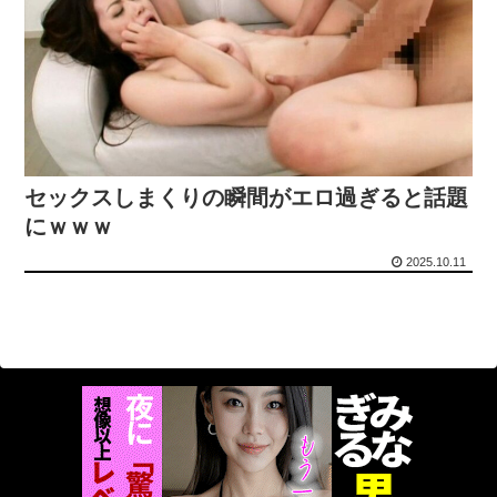
一人で喘ぎながら叫んでいる
同人「10円」セール「第3弾」
FANZAが夏のAV50％OFFセールを開催 part4
【ガンプラ再販】 「ガンダムビルドファイターズ 選抜選挙」【本日投票開始】
【画像】「新しい学校のリーダーズ」のパロセクシービデオｗｗｗｗｗ
【悲報】 ヤニねこ、BPOで問題視されるｗｗｗｗｗｗｗｗｗｗｗｗｗ
【エロ漫画】オタク同士の友情は結婚しても成立するよね？ 〜元・女友達と不倫セックス〜
甥(小学生)と義兄は 「カブトムシとりに行くから明日早起きだな！」 と二人でウキウキしていた。
セックスしまくりの瞬間がエロ過ぎると話題
にｗｗｗ
【素人】野球部の後輩・ゆのちゃんに熱血指導！僕の股間にド直球を投げ込む野球部の後輩美少女と青春SEX
【復讐】 「あんた老け顔だから○○の代わりにエ●チなゲーム買ってきてあげてよ」と言われて弟の代わりにア○ルトゲームを買わされた
2025.10.11
心の子宮が開花しちゃった！催眠音声を聞く前「バカじゃねーのww」→聞いた後「私は女の子になりたい」
間男が嫁と一緒に「お願いします離婚してください。出来るだけの償いはします。」とか言ってきたからブチ切れて100発ぐらい殴る蹴るでフルボッコにしたら、嫁が無言で出て行ったｗ
【画像】台湾とフランス、地震発生から6時間以内に設置した「避難所」がこちらｗｗｗｗ
生理の予定が８月６日なんだけど７月２９日にドバッと鮮血でたから生理かな？って思ったのよね
【画像】「レイプ描写」がある少女漫画
ネットの広告が気持ち悪い…角栓、歯茎 苦情が急増
絵恋空 画像455枚【ヌード】
【ガンダム】 1年戦争の連邦軍の開発力→ガンダム、ガンキャノン、ガンタンク、ジム、ボール
【悲報】近所のコンビニの出禁が1年以上経ってもまだ解除されないんやが・・・・・・・・・
韓国警察、大韓サッカー協会を家宅捜索 代表監督選考巡り